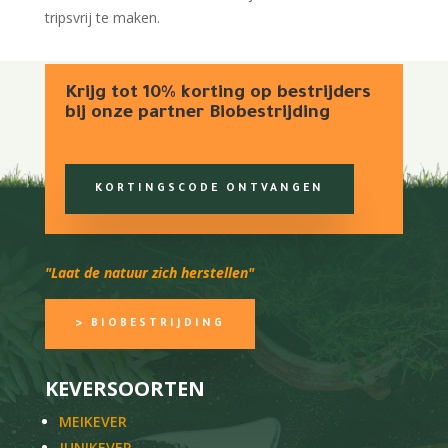
tripsvrij te maken.
Krijg tot 10% korting op bestrijders
bij onze partner Biobestrijding
KORTINGSCODE ONTVANGEN
"Laat de natuur zich herstellen"
> BIOBESTRIJDING
KEVERSOORTEN
MEIKEVER
JUNIKEVER