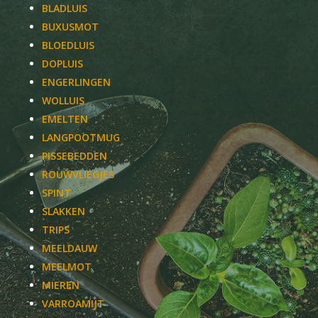
BLADLUIS
BUXUSMOT
BLOEDLUIS
DOPLUIS
ENGERLINGEN
WOLLUIS
EMELTEN
LANGPOOTMUG
PISSEBEDDEN
ROUWVLIEGJES
SPINT
SLAKKEN
TRIPS
MEELDAUW
MEELMOT
MIEREN
VARROAMIJT