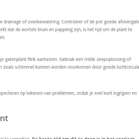
te drainage of overbewatering. Controleer of de pot goede afvoergat
kt dat de wortels bruin en papperig zijn, is het tijd om de plant te
en.
je gatenplant flink aantasten. Gebruik een milde zeepoplossing of
ten zoals schimmel kunnen worden voorkomen door goede luchtcircula
inspecteren op tekenen van problemen, zodat je snel kunt ingrijpen en
ant
ar te verpotten.
De beste tijd om dit te doen is in het voorjaar
,