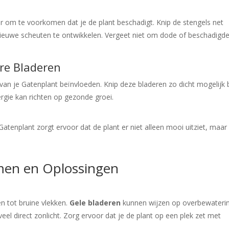
r om te voorkomen dat je de plant beschadigt. Knip de stengels net
nieuwe scheuten te ontwikkelen. Vergeet niet om dode of beschadigd
rre Bladeren
an je Gatenplant beïnvloeden. Knip deze bladeren zo dicht mogelijk b
nergie kan richten op gezonde groei.
tenplant zorgt ervoor dat de plant er niet alleen mooi uitziet, maar
men en Oplossingen
n tot bruine vlekken.
Gele bladeren
kunnen wijzen op overbewateri
veel direct zonlicht. Zorg ervoor dat je de plant op een plek zet met