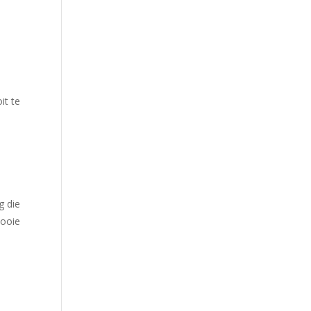
it te
g die
mooie