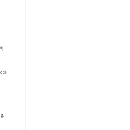
e
ij
 ook
ng,