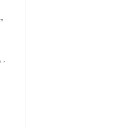
en
tie