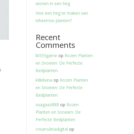
wonen in een heg
Hoe een heg te maken van
inheemse planten?
Recent
Comments
lb555game
op
Rozen Planten
en Snoeien: De Perfecte
s
Bedplanten
k8k8vina
op
Rozen Planten
en Snoeien: De Perfecte
Bedplanten
vuagaaz888
op
Rozen
Planten en Snoeien: De
Perfecte Bedplanten
crearruletadigital
op