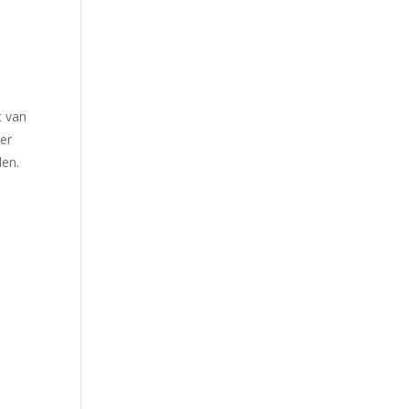
t van
per
len.